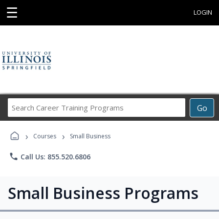
☰
LOGIN
Search
Go
Career
Training
›
›
Programs
Courses
Small Business
phone
Call Us: 855.520.6806
Small Business Programs