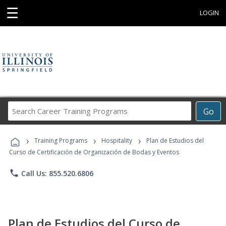
☰
LOGIN
Search
Go
Career
Training
›
›
›
Programs
Training Programs
Hospitality
Plan de Estudios del
Curso de Certificación de Organización de Bodas y Eventos
phone
Call Us: 855.520.6806
Plan de Estudios del Curso de