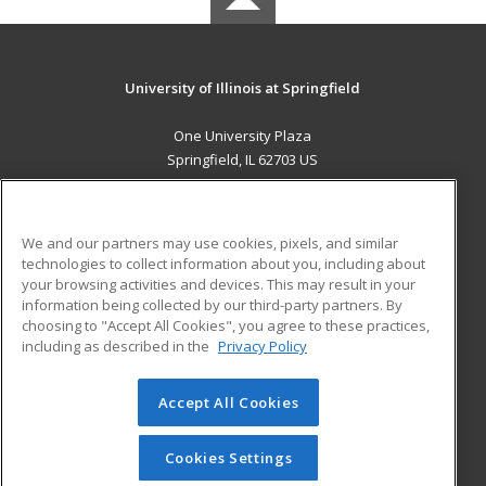
University of Illinois at Springfield
One University Plaza
Springfield, IL 62703 US
MAIN CONTENT
Career Training
We and our partners may use cookies, pixels, and similar
technologies to collect information about you, including about
ADDITIONAL RESOURCES
your browsing activities and devices. This may result in your
information being collected by our third-party partners. By
Military
Student Blog
choosing to "Accept All Cookies", you agree to these practices,
Financial Assistance
including as described in the
Privacy Policy
Help
Accept All Cookies
© 2026 ed2go, a division of Cengage Learning. All rights
reserved. The material on this site cannot be reproduced or
redistributed unless you have obtained prior written
Cookies Settings
permission from Cengage Learning.
Privacy Policy