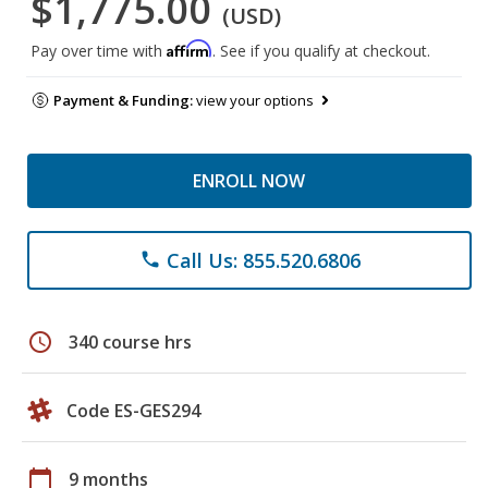
$1,775.00
(USD)
Affirm
Pay over time with
. See if you qualify at checkout.
Payment & Funding:
view your options
ENROLL NOW
Call Us: 855.520.6806
phone
schedule
340 course hrs
Code ES-GES294
calendar_today
9 months