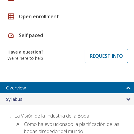
grid_on
Open enrollment
speed
Self paced
Have a question?
REQUEST INFO
We're here to help
Overview
Syllabus
La Visión de la Industria de la Boda
Cómo ha evolucionado la planificación de las
bodas alrededor del mundo