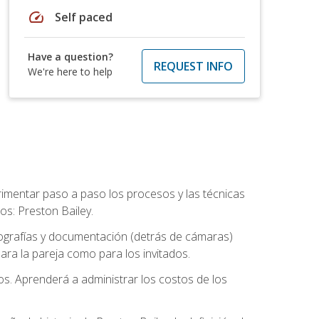
speed
Self paced
Have a question?
REQUEST INFO
We're here to help
rimentar paso a paso los procesos y las técnicas
os: Preston Bailey.
tografías y documentación (detrás de cámaras)
ra la pareja como para los invitados.
os. Aprenderá a administrar los costos de los