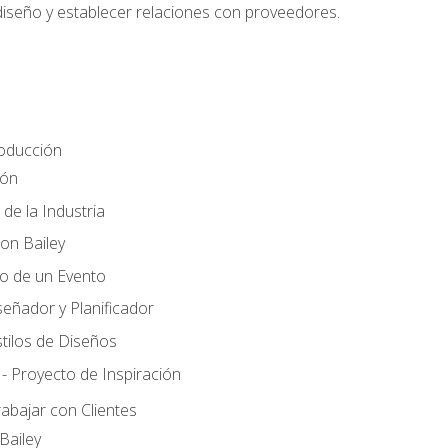
 diseño y establecer relaciones con proveedores.
roducción
ión
 de la Industria
ton Bailey
ño de un Evento
señador y Planificador
tilos de Diseños
- Proyecto de Inspiración
rabajar con Clientes
Bailey