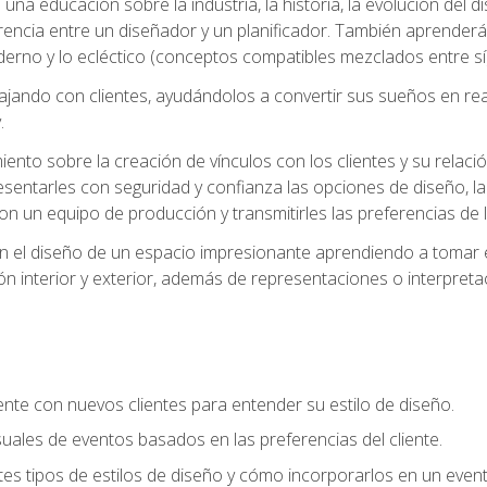
na educación sobre la industria, la historia, la evolución del dis
erencia entre un diseñador y un planificador. También aprender
oderno y lo ecléctico (conceptos compatibles mezclados entre sí)
ando con clientes, ayudándolos a convertir sus sueños en reali
.
nto sobre la creación de vínculos con los clientes y su relació
sentarles con seguridad y confianza las opciones de diseño, la
con un equipo de producción y transmitirles las preferencias de 
n el diseño de un espacio impresionante aprendiendo a tomar e
ón interior y exterior, además de representaciones o interpretac
te con nuevos clientes para entender su estilo de diseño.
uales de eventos basados en las preferencias del cliente.
es tipos de estilos de diseño y cómo incorporarlos en un even