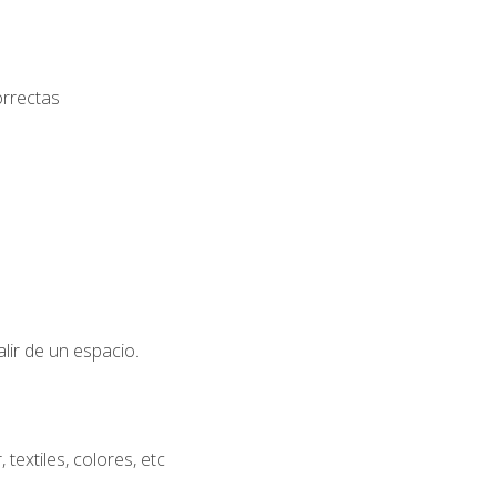
orrectas
lir de un espacio.
extiles, colores, etc