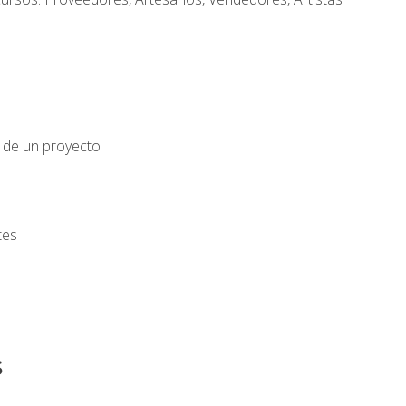
o de un proyecto
tes
s