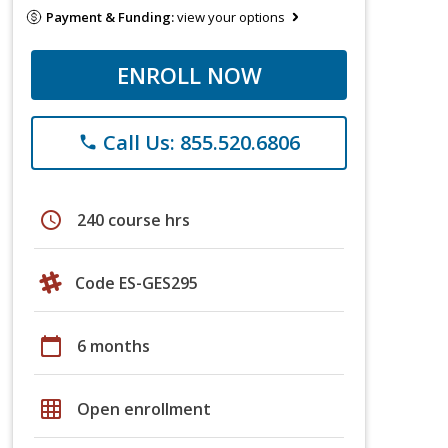
Payment & Funding:
view your options
ENROLL NOW
Call Us: 855.520.6806
phone
schedule
240 course hrs
Code ES-GES295
calendar_today
6 months
grid_on
Open enrollment