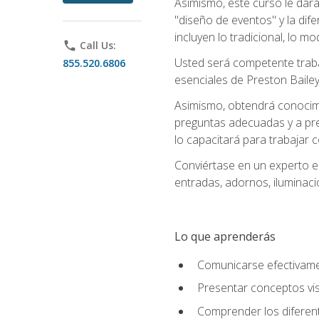
Asimismo, este curso le dará u
"diseño de eventos" y la dif
incluyen lo tradicional, lo m
phone
Call Us:
Usted será competente trabaj
855.520.6806
esenciales de Preston Bailey
Asimismo, obtendrá conocimie
preguntas adecuadas y a pre
lo capacitará para trabajar 
Conviértase en un experto e
entradas, adornos, iluminaci
Lo que aprenderás
Comunicarse efectivamen
Presentar conceptos vis
Comprender los diferent