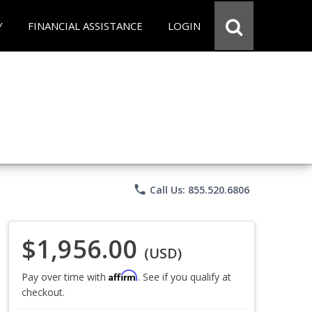
Y
FINANCIAL ASSISTANCE
LOGIN
phone
Call Us: 855.520.6806
$1,956.00
(USD)
Affirm
Pay over time with
. See if you qualify at
checkout.