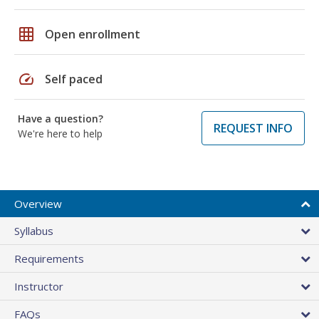
grid_on
Open enrollment
speed
Self paced
Have a question?
REQUEST INFO
We're here to help
Overview
Syllabus
Requirements
Instructor
FAQs