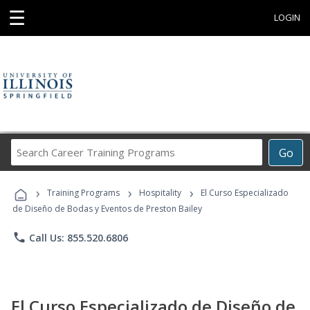
☰
LOGIN
Search
Go
Career
Training
›
›
›
Programs
Training Programs
Hospitality
El Curso Especializado
de Diseño de Bodas y Eventos de Preston Bailey
phone
Call Us: 855.520.6806
El Curso Especializado de Diseño de