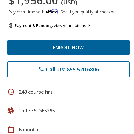
$1,956.00
(USD)
Affirm
Pay over time with
. See if you qualify at checkout.
Payment & Funding:
view your options
ENROLL NOW
Call Us: 855.520.6806
phone
schedule
240 course hrs
Code ES-GES295
calendar_today
6 months