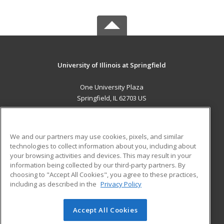
University of Illinois at Springfield
One University Plaza
Springfield, IL 62703 US
MAIN CONTENT
Career Training
We and our partners may use cookies, pixels, and similar
technologies to collect information about you, including about
ADDITIONAL RESOURCES
your browsing activities and devices. This may result in your
information being collected by our third-party partners. By
Military
Student Blog
choosing to "Accept All Cookies", you agree to these practices,
Financial Assistance
including as described in the
Privacy Policy
Help
Accept All Cookies
© 2026 ed2go, a division of Cengage Learning. All rights
reserved. The material on this site cannot be reproduced or