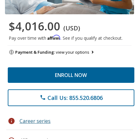
$4,016.00
(USD)
Affirm
Pay over time with
. See if you qualify at checkout.
Payment & Funding:
view your options
ENROLL NOW
Call Us: 855.520.6806
phone
info
Career series