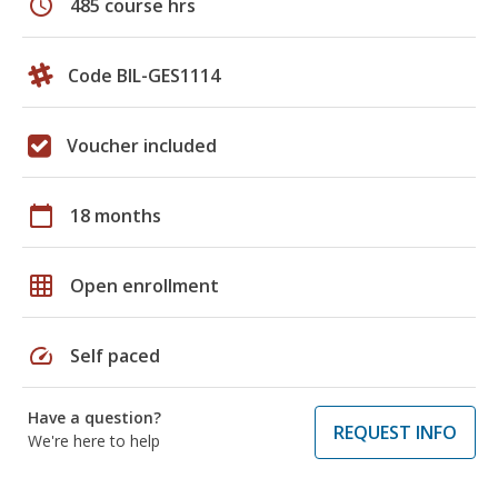
schedule
485 course hrs
Code BIL-GES1114
Voucher included
calendar_today
18 months
grid_on
Open enrollment
speed
Self paced
Have a question?
REQUEST INFO
We're here to help