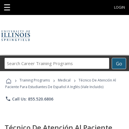
☰
LOGIN
Search
Go
Career
Training
›
›
›
Programs
Training Programs
Medical
Técnico De Atención Al
Paciente Para Estudiantes De Español A Inglés (Vale Incluido)
phone
Call Us: 855.520.6806
Técnico De Atención Al Paciente