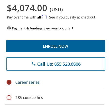
$4,074.00
(USD)
Affirm
Pay over time with
. See if you qualify at checkout.
Payment & Funding:
view your options
ENROLL NOW
Call Us: 855.520.6806
phone
info
Career series
schedule
285 course hrs