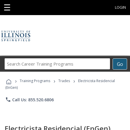
☰
LOGIN
Search
Go
Career
Training
›
›
›
Programs
Training Programs
Trades
Electricista Residencial
(EnGen)
phone
Call Us: 855.520.6806
Electricista Residencial (EnGen)