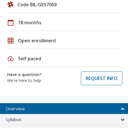
Code BIL-GES7069
calendar_today
18 months
grid_on
Open enrollment
speed
Self paced
Have a question?
REQUEST INFO
We're here to help
Overview
Syllabus