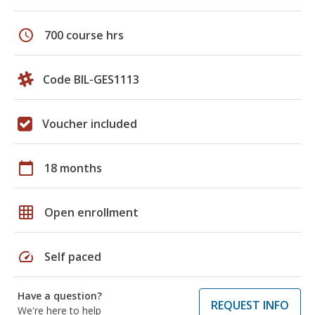
schedule
700 course hrs
Code BIL-GES1113
Voucher included
calendar_today
18 months
grid_on
Open enrollment
speed
Self paced
Have a question?
REQUEST INFO
We're here to help