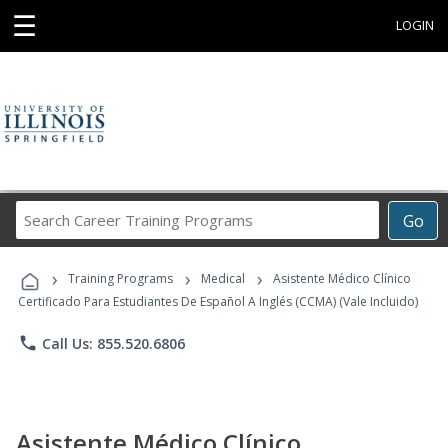
☰
LOGIN
Search
Go
Career
Training
›
›
›
Programs
Training Programs
Medical
Asistente Médico Clínico
Certificado Para Estudiantes De Español A Inglés (CCMA) (Vale Incluido)
phone
Call Us: 855.520.6806
Asistente Médico Clínico