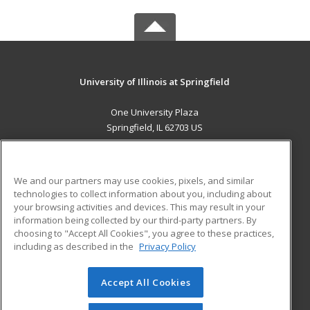
University of Illinois at Springfield
One University Plaza
Springfield, IL 62703 US
MAIN CONTENT
Career Training
We and our partners may use cookies, pixels, and similar
technologies to collect information about you, including about
ADDITIONAL RESOURCES
your browsing activities and devices. This may result in your
information being collected by our third-party partners. By
Military
Student Blog
choosing to "Accept All Cookies", you agree to these practices,
Financial Assistance
including as described in the
Privacy Policy
Help
Accept All Cookies
© 2026 ed2go, a division of Cengage Learning. All rights
reserved. The material on this site cannot be reproduced or