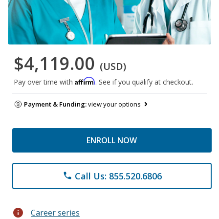
$4,119.00
(USD)
Affirm
Pay over time with
. See if you qualify at checkout.
Payment & Funding:
view your options
ENROLL NOW
Call Us: 855.520.6806
phone
info
Career series