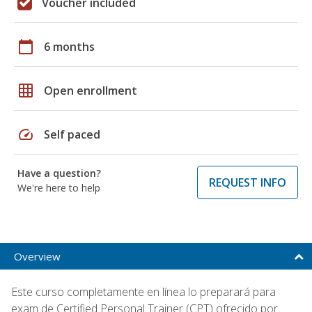
Voucher included
calendar_today
6 months
grid_on
Open enrollment
speed
Self paced
Have a question?
REQUEST INFO
We're here to help
Overview
Este curso completamente en línea lo preparará para
exam de Certified Personal Trainer (CPT) ofrecido por