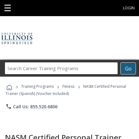
☰
LOGIN
Search
Go
Career
Training
›
›
›
Programs
Training Programs
Fitness
NASM Certified Personal
Trainer (Spanish) (Voucher Included)
phone
Call Us: 855.520.6806
NASM Certified Personal Trainer