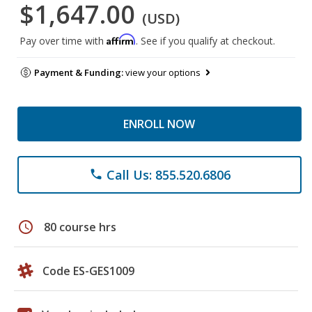
$1,647.00
(USD)
Affirm
Pay over time with
. See if you qualify at checkout.
Payment & Funding:
view your options
ENROLL NOW
Call Us: 855.520.6806
phone
schedule
80 course hrs
Code ES-GES1009