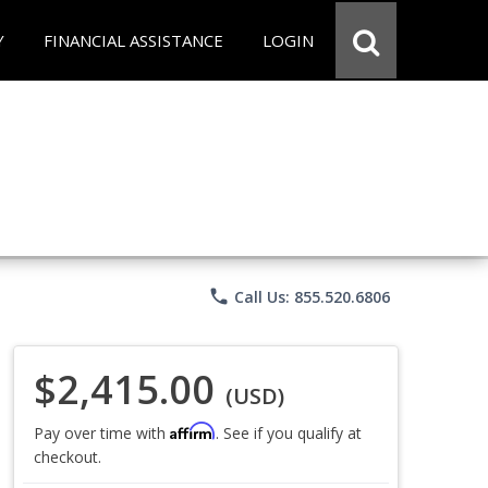
Y
FINANCIAL ASSISTANCE
LOGIN
phone
Call Us: 855.520.6806
$2,415.00
(USD)
Affirm
Pay over time with
. See if you qualify at
checkout.