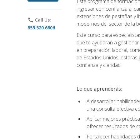
Este programa de formación p
ingresar con confianza al ca
extensiones de pestañas y lif
phone
Call Us:
modernos del sector de la be
855.520.6806
Este curso para especialista
que te ayudarán a gestionar
en preparación laboral, como
de Estados Unidos, estarás 
confianza y claridad.
Lo que aprenderás:
A desarrollar habilidade
una consulta efectiva con
Aplicar mejores práctica
ofrecer resultados de ca
Fortalecer habilidades de