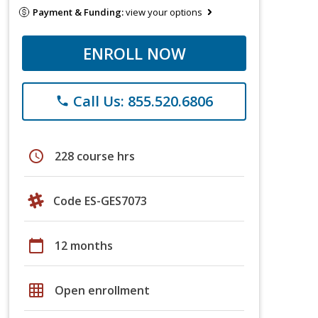
Payment & Funding:
view your options
ENROLL NOW
Call Us: 855.520.6806
phone
schedule
228 course hrs
Code ES-GES7073
calendar_today
12 months
grid_on
Open enrollment