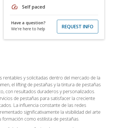
speed
Self paced
Have a question?
REQUEST INFO
We're here to help
 rentables y solicitadas dentro del mercado de la
en, el lifting de pestañas y la tintura de pestañas
to, con resultados duraderos y personalizados.
vicios de pestañas para satisfacer la creciente
ados. La influencia constante de las redes
ementado significativamente la visibilidad del arte
u formación como estilista de pestañas.